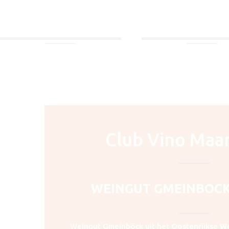
WITTE WIJN
RODE WIJN
BEKIJK ALLES
BEKIJK ALLES
Club Vino Maa
WEINGUT GMEINBOCK
Weingut Gmeinböck uit het Oostenrijkse We