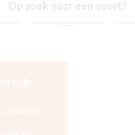
Op zoek naar een soort?
D
ROSÉ WIJN
BEKIJK ALLES
nd wijn
 ZWEIGELT
inviertel maakt