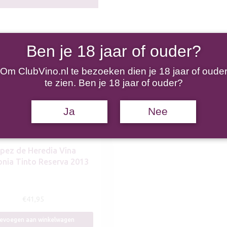
Ben je 18 jaar of ouder?
Om ClubVino.nl te bezoeken dien je 18 jaar of oude
te zien. Ben je 18 jaar of ouder?
sortiment…
Ja
Nee
pez de Heredia Vina
nia Tinto Reserva 2013
€
41,95
evoegen aan winkelwagen