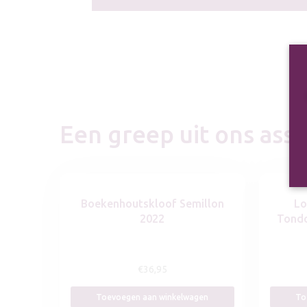
Een greep uit ons as
Boekenhoutskloof Semillon
Lo
2022
Tondo
€
36,95
Toevoegen aan winkelwagen
To