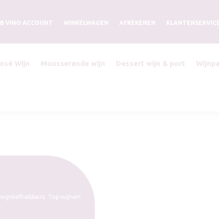
B VINO ACCOUNT
WINKELWAGEN
AFREKENEN
KLANTENSERVIC
osé Wijn
Mousserende wijn
Dessert wijn & port
Wijnp
wijnliefhebbers. Top wijnen