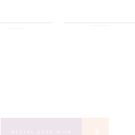
ESSERT WIJN &
WIJNPAKKETTEN
PORT
BEKIJK ALLES
BEKIJK ALLES
BESTEL DEZE WIJN