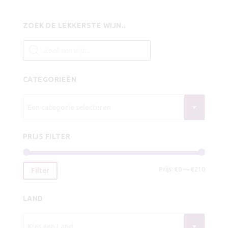
prijs
prijs
was:
is:
ZOEK DE LEKKERSTE WIJN..
€9,25.
€8,25.
Producten
zoeken
CATEGORIEËN
Een categorie selecteren
PRIJS FILTER
Min.
Max.
Prijs:
€0
—
€210
Filter
prijs
prijs
LAND
Kies een Land