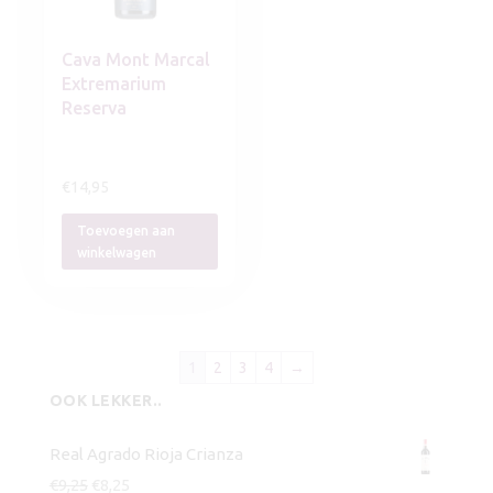
Cava Mont Marcal
Extremarium
Reserva
€
14,95
Toevoegen aan
winkelwagen
1
2
3
4
→
OOK LEKKER..
Real Agrado Rioja Crianza
Oorspronkelijke
Huidige
€
9,25
€
8,25