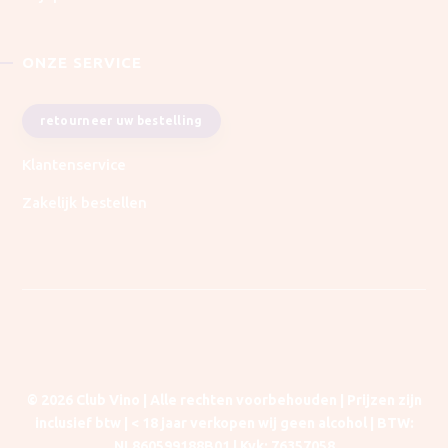
ONZE SERVICE
retourneer uw bestelling
Klantenservice
Zakelijk bestellen
© 2026 Club Vino | Alle rechten voorbehouden | Prijzen zijn
inclusief btw |
< 18 jaar verkopen wij geen alcohol | BTW
:
NL860599188B01 |
Kvk: 76357058