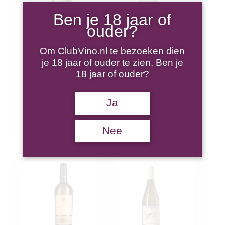
Ben je 18 jaar of
ouder?
Bogle Chardonnay
Philibert du
Charme
Om ClubVino.nl te bezoeken dien
Chardonnay
je 18 jaar of ouder te zien. Ben je
€
17,95
18 jaar of ouder?
Toevoegen aan
€
8,20
winkelwagen
Ja
Toevoegen aan
winkelwagen
Nee