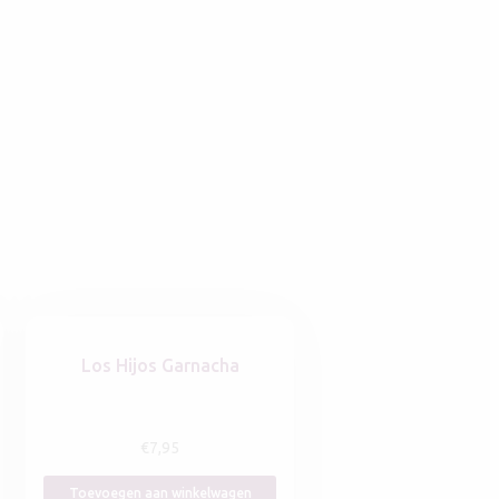
Los Hijos Garnacha
€
7,95
Toevoegen aan winkelwagen