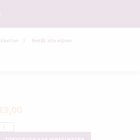
E
akketten
Bekijk alle wijnen
€
9,00
Bon
Courage
TOEVOEGEN AAN WINKELWAGEN