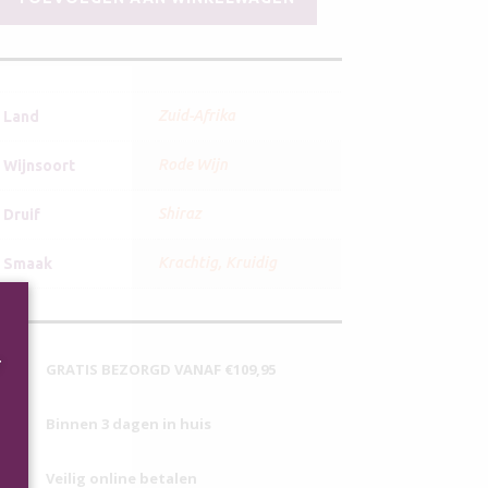
The
Pepper
Tree
Shiraz
aantal
Zuid-Afrika
Land
Rode Wijn
Wijnsoort
Shiraz
Druif
Krachtig
,
Kruidig
Smaak
r
GRATIS BEZORGD VANAF €109,95
Binnen 3 dagen in huis
Veilig online betalen