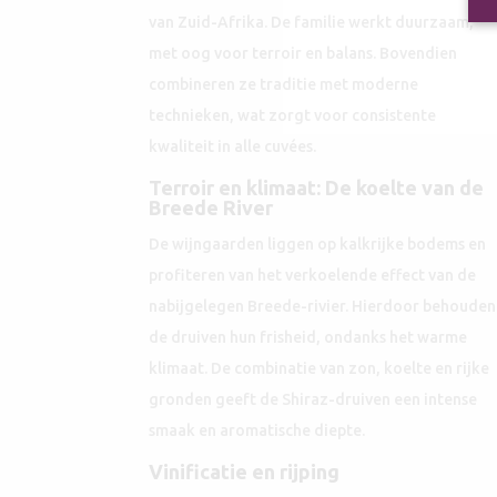
van Zuid-Afrika. De familie werkt duurzaam,
met oog voor terroir en balans. Bovendien
combineren ze traditie met moderne
technieken, wat zorgt voor consistente
kwaliteit in alle cuvées.
Terroir en klimaat: De koelte van de
Breede River
De wijngaarden liggen op kalkrijke bodems en
profiteren van het verkoelende effect van de
nabijgelegen Breede-rivier. Hierdoor behouden
de druiven hun frisheid, ondanks het warme
klimaat. De combinatie van zon, koelte en rijke
gronden geeft de Shiraz-druiven een intense
smaak en aromatische diepte.
Vinificatie en rijping