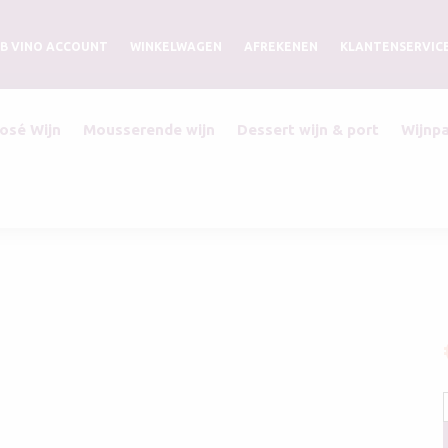
B VINO ACCOUNT
WINKELWAGEN
AFREKENEN
KLANTENSERVIC
osé Wijn
Mousserende wijn
Dessert wijn & port
Wijnp