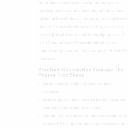
De druiven worden met de hand geoogst en
ondergaan een koude inweking om de aroma’s
optimaal te extraheren. Vervolgens vergisten z
deels in Franse eikenhouten vaten, de rest op
roestvrij staal. Daarna volgt een rijping van 12
tot 15 maanden op Frans eikenhout. Deze
aanpak voegt structuur toe, zonder het fruit te
maskeren.
Proefnotities van Bon Courage The
Pepper Tree Shiraz
Kleur:
Donker robijnrood met paarse
accenten
Neus:
Rijpe pruimen, zwarte kersen en peper,
met een vleugje vanille en ceder
Smaak:
Vol, rijp en zacht, met tonen van rood
en zwart fruit, specerijen en geroosterd hout