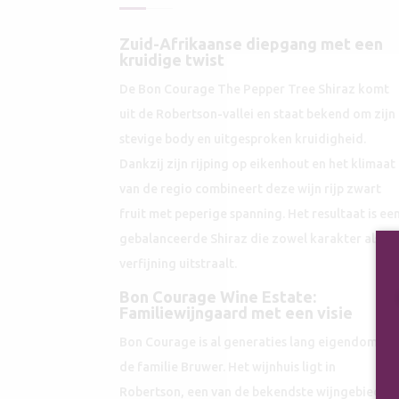
Zuid-Afrikaanse diepgang met een
kruidige twist
De Bon Courage The Pepper Tree Shiraz komt
uit de Robertson-vallei en staat bekend om zijn
stevige body en uitgesproken kruidigheid.
Dankzij zijn rijping op eikenhout en het klimaat
van de regio combineert deze wijn rijp zwart
fruit met peperige spanning. Het resultaat is ee
gebalanceerde Shiraz die zowel karakter als
verfijning uitstraalt.
Bon Courage Wine Estate:
Familiewijngaard met een visie
Bon Courage is al generaties lang eigendom va
de familie Bruwer. Het wijnhuis ligt in
Robertson, een van de bekendste wijngebieden