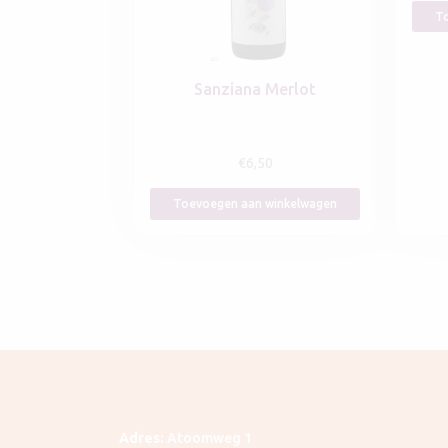
To
Sanziana Merlot
€
6,50
Toevoegen aan winkelwagen
Adres:
Atoomweg 1