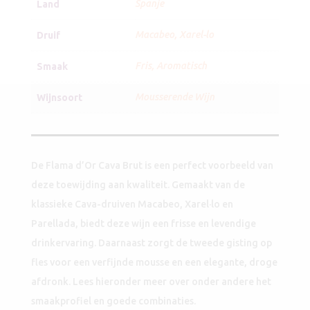
Spanje
Land
Macabeo
,
Xarel-lo
Druif
Fris
,
Aromatisch
Smaak
Mousserende Wijn
Wijnsoort
De Flama d’Or Cava Brut is een perfect voorbeeld van
deze toewijding aan kwaliteit. Gemaakt van de
klassieke Cava-druiven Macabeo, Xarel·lo en
Parellada, biedt deze wijn een frisse en levendige
drinkervaring. Daarnaast zorgt de tweede gisting op
fles voor een verfijnde mousse en een elegante, droge
afdronk. Lees hieronder meer over onder andere het
smaakprofiel en goede combinaties.