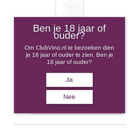
Ben je 18 jaar of
ouder?
FLAMA D’OR CAVA
Om ClubVino.nl te bezoeken dien
je 18 jaar of ouder te zien. Ben je
BRUT
18 jaar of ouder?
Ja
€
7,50
Nee
Flama
TOEVOEGEN AAN WINKELWAGEN
d’Or
Cava
Brut
aantal