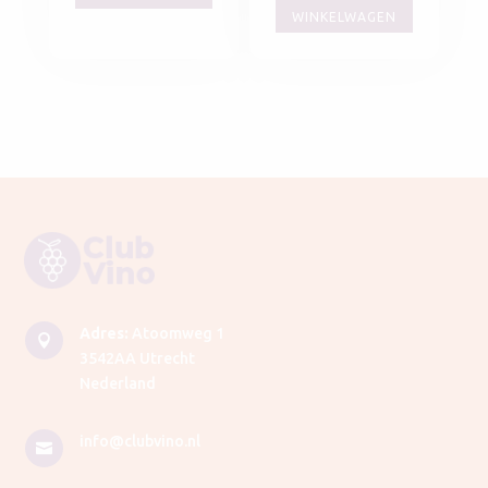
WINKELWAGEN
Adres:
Atoomweg 1

3542AA Utrecht
Nederland
info@clubvino.nl
