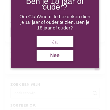
Ben je 18 jaar of
ouder?
Om ClubVino.nl te bezoeken dien
ZOEK DE LEKKERSTE WIJN..
je 18 jaar of ouder te zien. Ben je
18 jaar of ouder?
Producten
zoeken
Ja
CATEGORIEËN
Nee
Een Categorie Selecteren
ZOEK EEN WIJN
SORTEER OP: