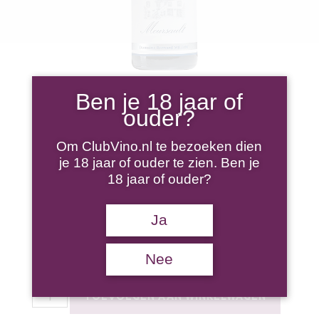
Ben je 18 jaar of
DOMAINE BERNARD
ouder?
MILLOT MEURSAULT LES
Om ClubVino.nl te bezoeken dien
je 18 jaar of ouder te zien. Ben je
TERRES BLANCHES 2022
18 jaar of ouder?
Ja
€
79,95
Nee
12 op voorraad
Domaine
TOEVOEGEN AAN WINKELWAGEN
Bernard