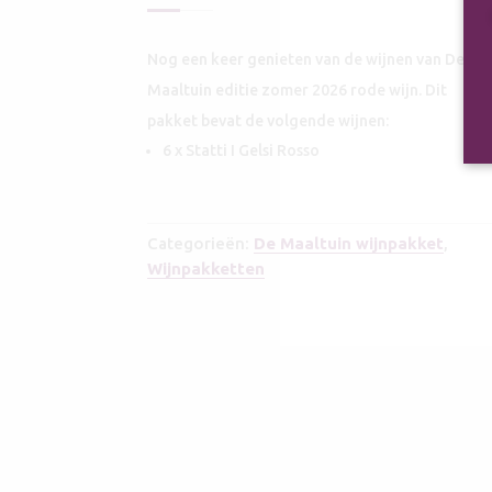
Nog een keer genieten van de wijnen van De
Maaltuin editie zomer 2026 rode wijn. Dit
pakket bevat de volgende wijnen:
6 x Statti I Gelsi Rosso
Categorieën:
De Maaltuin wijnpakket
,
Wijnpakketten