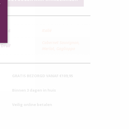
Box
r
Zomer
2026
Rode
Wijn
Italië
Land
aantal
Cabernet Sauvignon
,
Druif
Merlot
,
Gaglioppo
GRATIS BEZORGD VANAF €109,95
Binnen 3 dagen in huis
Veilig online betalen