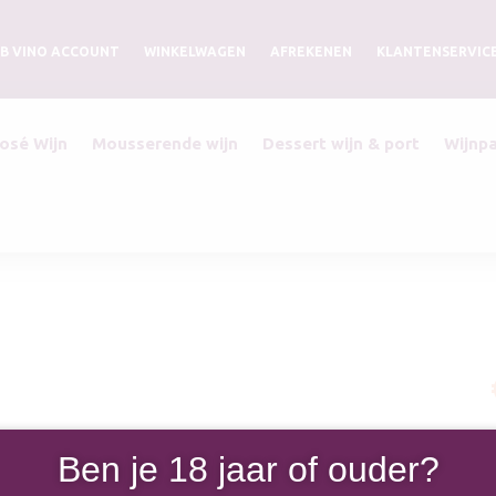
B VINO ACCOUNT
WINKELWAGEN
AFREKENEN
KLANTENSERVIC
osé Wijn
Mousserende wijn
Dessert wijn & port
Wijnp
6
Ben je 18 jaar of ouder?