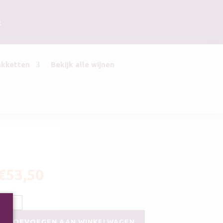
E
akketten
Bekijk alle wijnen
€
53,50
De
Maaltuin
TOEVOEGEN AAN WINKELWAGEN