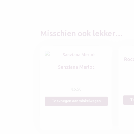
Misschien ook lekker…
Roc
Sanziana Merlot
€
6,50
To
Toevoegen aan winkelwagen