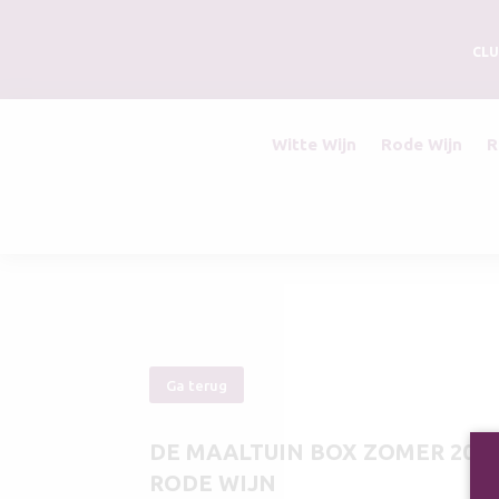
CLU
Witte Wijn
Rode Wijn
R
Ga terug
DE MAALTUIN BOX ZOMER 202
RODE WIJN