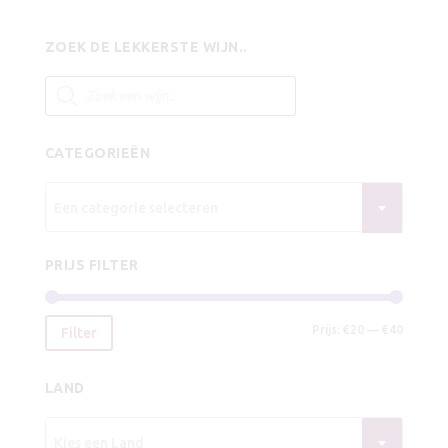
prijs
prijs
was:
is:
ZOEK DE LEKKERSTE WIJN..
€9,25.
€8,25.
Producten
zoeken
CATEGORIEËN
Een categorie selecteren
PRIJS FILTER
Min.
Max.
Prijs:
€20
—
€40
Filter
prijs
prijs
LAND
Kies een Land