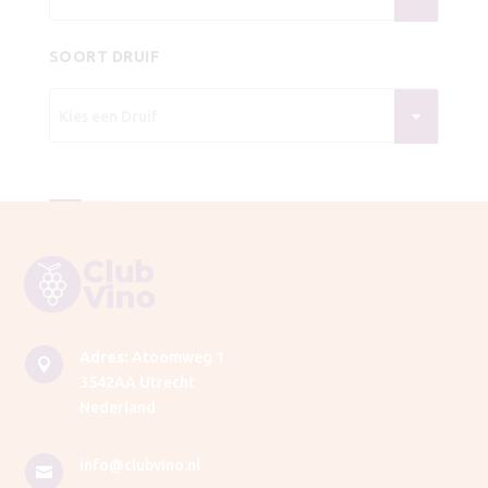
SOORT DRUIF
Kies een Druif
Adres:
Atoomweg 1

3542AA Utrecht
Nederland
info@clubvino.nl
