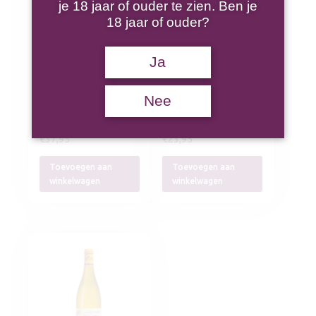
je 18 jaar of ouder te zien. Ben je
18 jaar of ouder?
Domaine
Domaine
Gautheron Chablis
Gautheron Chablis
Ja
1er Cru Vaucoupin
Vieilles Vignes
2022
2023
Nee
€
37,95
€
23,95
Toevoegen aan
Toevoegen aan
winkelwagen
winkelwagen