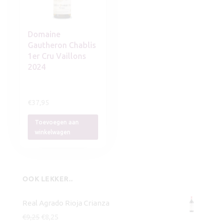
Domaine
Gautheron Chablis
1er Cru Vaillons
2024
€
37,95
Toevoegen aan
winkelwagen
OOK LEKKER..
Real Agrado Rioja Crianza
Oorspronkelijke
Huidige
€
9,25
€
8,25