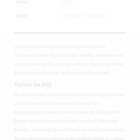
Spanje
Land
2019
aantal
Tempranillo
,
Graciano
Druif
López de Haro Rioja Reserva is een klassieke
Tempranillo met rijp rood fruit, vanille, cederhout en
zachte tannines. Elegant en verfijnd, met de perfecte
balans tussen frisheid, rijping en drinkbaarheid.
Terroir en stijl
De druiven voor deze Reserva komen uit wijngaarden
in San Vicente de la Sonsierra, een van de
hoogstgelegen delen van Rioja Alta. De wijngaarden
liggen op kalkrijke kleigronden op circa 500 meter
hoogte, wat zorgt voor frisheid, aromatische precisie
en een langzame rijping. In de relatief milde jaargang