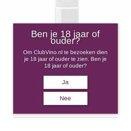
Ben je 18 jaar of
ouder?
LÓPEZ DE HARO – RIOJA
Om ClubVino.nl te bezoeken dien
RESERVA 2019
je 18 jaar of ouder te zien. Ben je
18 jaar of ouder?
€
12,95
Ja
López
Nee
TOEVOEGEN AAN WINKELWAGEN
de
Haro
–
Rioja
Reserva