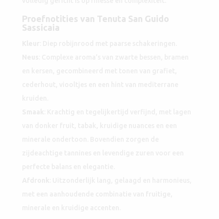
volledig gericht is op finesse en complexiteit.
Proefnotities van Tenuta San Guido
Sassicaia
Kleur
: Diep robijnrood met paarse schakeringen.
Neus
: Complexe aroma’s van zwarte bessen, bramen
en kersen, gecombineerd met tonen van grafiet,
cederhout, viooltjes en een hint van mediterrane
kruiden.
Smaak
: Krachtig en tegelijkertijd verfijnd, met lagen
van donker fruit, tabak, kruidige nuances en een
minerale ondertoon. Bovendien zorgen de
zijdeachtige tannines en levendige zuren voor een
perfecte balans en elegantie.
Afdronk
: Uitzonderlijk lang, gelaagd en harmonieus,
met een aanhoudende combinatie van fruitige,
minerale en kruidige accenten.