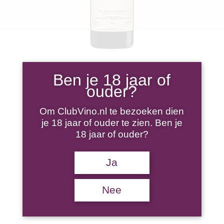
TENUTA SAN GUIDO
Ben je 18 jaar of
ouder?
SASSICAIA 2020
Om ClubVino.nl te bezoeken dien
je 18 jaar of ouder te zien. Ben je
18 jaar of ouder?
€
395,00
Ja
3 op voorraad
Tenuta
TOEVOEGEN AAN WINKELWAGEN
Nee
San
Guido
Sassicaia
2020