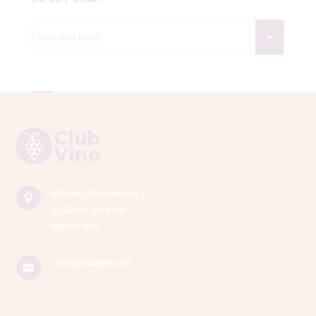
Kies een Druif
Adres:
Atoomweg 1

3542AA Utrecht
Nederland
info@clubvino.nl
