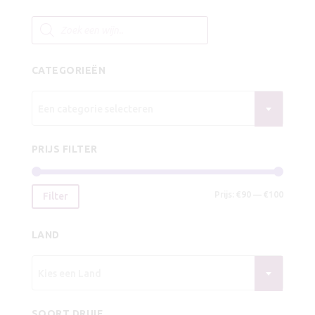
€9,25.
€8,25.
Producten
zoeken
CATEGORIEËN
Een categorie selecteren
PRIJS FILTER
Min.
Max.
Prijs:
€90
—
€100
Filter
prijs
prijs
LAND
Kies een Land
SOORT DRUIF