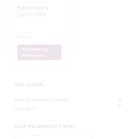
Belondrade y
Lurton 2024
€
52,95
Toevoegen aan
winkelwagen
OOK LEKKER..
Real Agrado Rioja Crianza
Oorspronkelijke
Huidige
€
9,25
€
8,25
prijs
prijs
was:
is:
ZOEK DE LEKKERSTE WIJN..
€9,25.
€8,25.
Producten