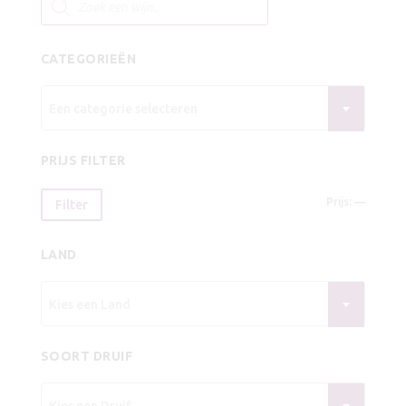
zoeken
CATEGORIEËN
Een categorie selecteren
PRIJS FILTER
Min.
Max.
Prijs:
—
Filter
prijs
prijs
LAND
Kies een Land
SOORT DRUIF
Kies een Druif