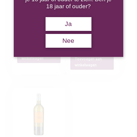
18 jaar of ouder?
Bogle Chardonnay
Saint Peyre
Ja
Chardonnay
Nee
€
17,95
€
8,95
Toevoegen aan
winkelwagen
Toevoegen aan
winkelwagen