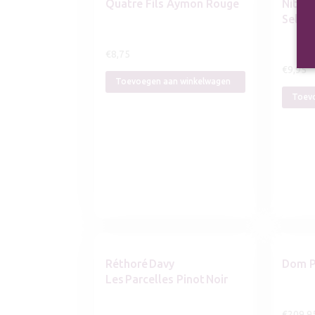
Quatre Fils Aymon Rouge
Nittna
Select
€
8,75
€
9,95
Toevoegen aan winkelwagen
Toevo
Réthoré Davy
Dom P
Les Parcelles Pinot Noir
€
209,9