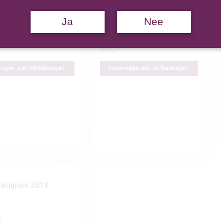
us Pinot Noir
Benjamin Leroux
ion
Bourgogne Pinot Noir
Ja
Nee
€
38,95
egen aan winkelwagen
Toevoegen aan winkelwagen
erignon 2015
5