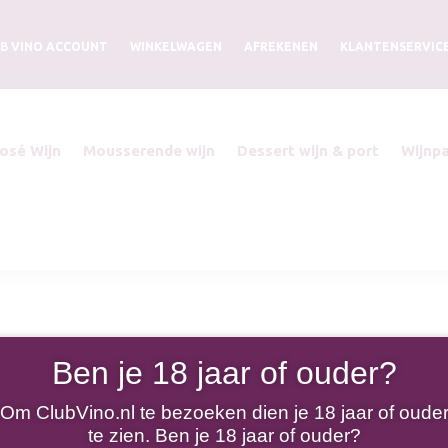
B VINO ACCOUNT
WINKELWAGEN
AFREKENEN
KLANTENSERVIC
osé Wijn
Mousserende wijn
Dessert wijn & port
Wijnp
Ben je 18 jaar of ouder?
Om ClubVino.nl te bezoeken dien je 18 jaar of oude
te zien. Ben je 18 jaar of ouder?