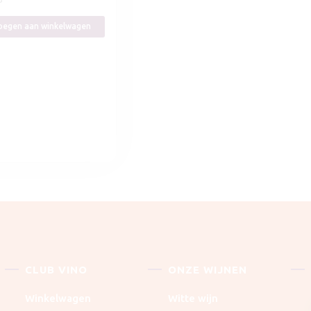
egen aan winkelwagen
CLUB VINO
ONZE WIJNEN
Winkelwagen
Witte wijn