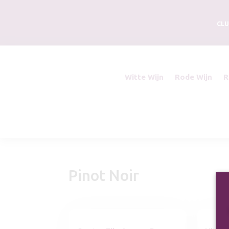
CLU
Witte Wijn
Rode Wijn
R
Pinot Noir