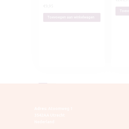
€
9,95
Toevo
Toevoegen aan winkelwagen
Adres:
Atoomweg 1
3542AA Utrecht
Nederland