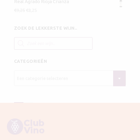
Real Agrado Rioja Crianza
Oorspronkelijke
Huidige
€
9,25
€
8,25
prijs
prijs
was:
is:
ZOEK DE LEKKERSTE WIJN..
€9,25.
€8,25.
Producten
zoeken
CATEGORIEËN
Een categorie selecteren