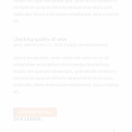
totam rem aperiam eaque ipsa, quae ab illo inventore
veritatis et quasi architecto beatae vitae dicta sunt,
explicabo. Nemo enim ipsam voluptatem, quia voluptas
sit,...
Checking quality of wine
door
admin
|
mrt 27, 2020
|
Glass
,
Uncategorized
Sed ut perspiciatis, unde omnis iste natus error sit
voluptatem accusantium doloremque laudantium,
totam rem aperiam eaque ipsa, quae ab illo inventore
veritatis et quasi architecto beatae vitae dicta sunt,
explicabo. Nemo enim ipsam voluptatem, quia voluptas
sit,...
« VORIGE PAGINA
OOK LEKKER..