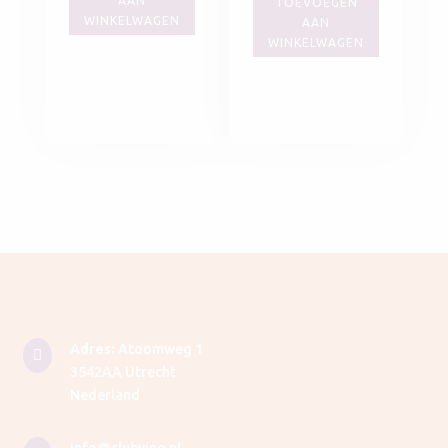
AAN
TOEVOEGEN
WINKELWAGEN
AAN
WINKELWAGEN
Adres:
Atoomweg 1

3542AA Utrecht
Nederland