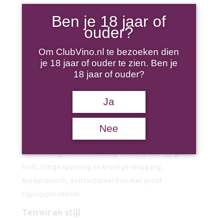
Weingut
Ben je 18 jaar of
TOEVOEGEN AAN WINKELWAGEN
Wittmann
ouder?
Brunnenhäuschen
Riesling
Om ClubVino.nl te bezoeken dien
GG
je 18 jaar of ouder te zien. Ben je
2023
Duitsland
Land
18 jaar of ouder?
aantal
Riesling
Druif
Ja
Nee
Weingut Wittmann Brunnenhäuschen Riesling GG is
een krachtige en minerale top-Riesling met rijp geel
fruit, ziltige spanning en kruidige diepgang.
Biodynamisch, gestructureerd en met groot
rijpingspotentieel.
Terroir en stijl