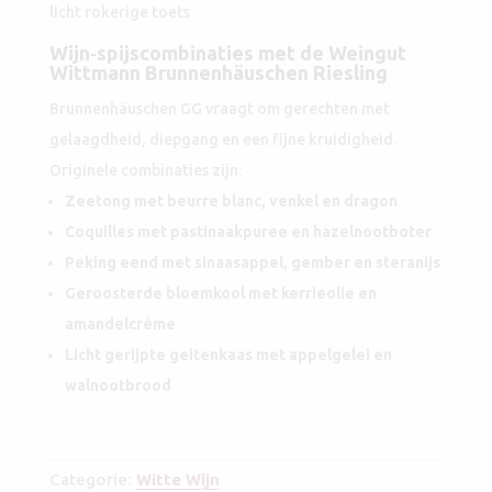
licht rokerige toets
Wijn‑spijscombinaties met de Weingut
Wittmann Brunnenhäuschen Riesling
Brunnenhäuschen GG vraagt om gerechten met
gelaagdheid, diepgang en een fijne kruidigheid.
Originele combinaties zijn:
Zeetong met beurre blanc, venkel en dragon
Coquilles met pastinaakpuree en hazelnootboter
Peking eend met sinaasappel, gember en steranijs
Geroosterde bloemkool met kerrieolie en
amandelcrème
Licht gerijpte geitenkaas met appelgelei en
walnootbrood
Categorie:
Witte Wijn