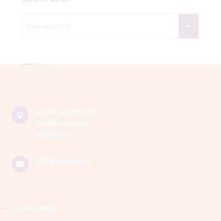
Kies een Druif
Adres:
Atoomweg 1

3542AA Utrecht
Nederland
info@clubvino.nl

CLUB VINO