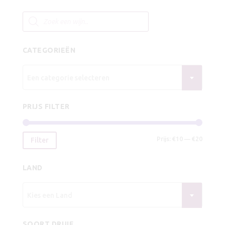
€9,25.
€8,25.
Producten
zoeken
CATEGORIEËN
Een categorie selecteren
PRIJS FILTER
Min.
Max.
Prijs:
€10
—
€20
Filter
prijs
prijs
LAND
Kies een Land
SOORT DRUIF