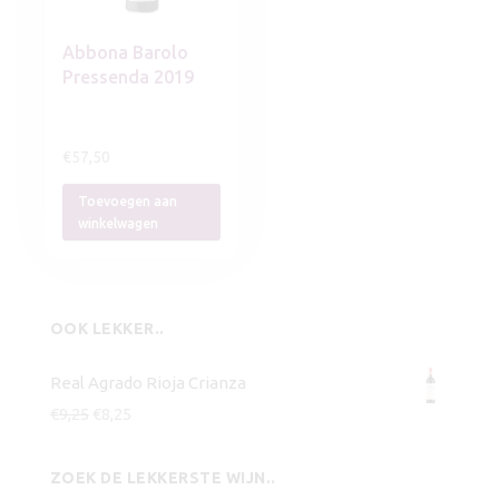
Abbona Barolo
Pressenda 2019
€
57,50
Toevoegen aan
winkelwagen
OOK LEKKER..
Real Agrado Rioja Crianza
Oorspronkelijke
Huidige
€
9,25
€
8,25
prijs
prijs
was:
is:
ZOEK DE LEKKERSTE WIJN..