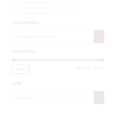
€9,25.
€8,25.
Producten
zoeken
CATEGORIEËN
Een categorie selecteren
PRIJS FILTER
Min.
Max.
Prijs:
€40
—
€1.150
Filter
prijs
prijs
LAND
Kies een Land