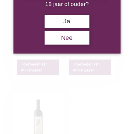
18 jaar of ouder?
Marziano Abbona
Giacomo Conterno
Ja
Barolo Vigneto
Barolo Monfortino
Terlo Ravera 2019
2019
Nee
€
49,95
€
1.149,00
Toevoegen aan
Toevoegen aan
winkelwagen
winkelwagen