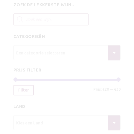
was:
is:
ZOEK DE LEKKERSTE WIJN..
€9,25.
€8,25.
Producten
zoeken
CATEGORIEËN
Een categorie selecteren
PRIJS FILTER
Min.
Max.
Prijs:
€20
—
€30
Filter
prijs
prijs
LAND
Kies een Land